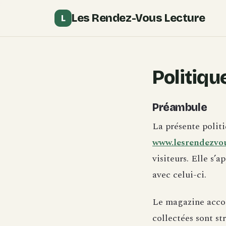
Les Rendez-Vous Lecture
L
Politiqu
Préambule
La présente politi
www.lesrendezvo
visiteurs. Elle s’a
avec celui-ci.
Le magazine accor
collectées sont st