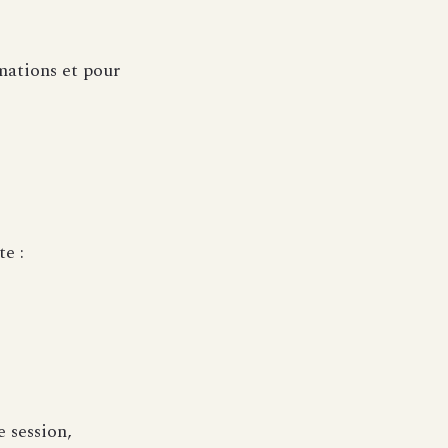
mations et pour
e :
 session,