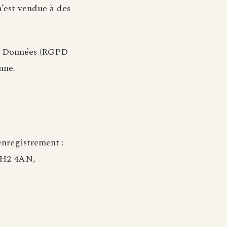
n’est vendue à des
es Données (RGPD
nne.
nregistrement :
 EH2 4AN,