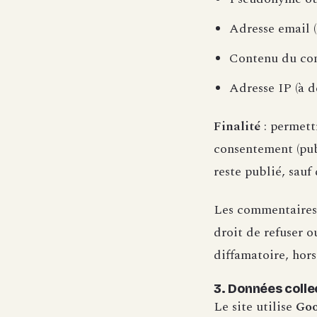
Adresse email (
Contenu du co
Adresse IP (à d
Finalité
: permett
consentement (pub
reste publié, sau
Les commentaires 
droit de refuser o
diffamatoire, hor
3. Données coll
Le site utilise
Goo