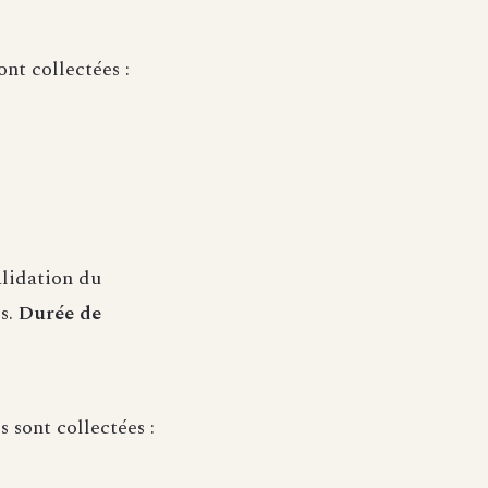
nt collectées :
alidation du
es.
Durée de
 sont collectées :